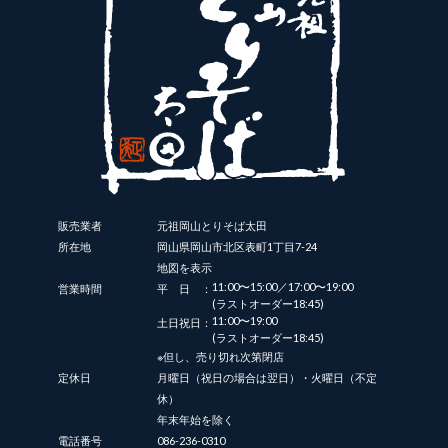
販売業者
元祖岡山とりそば太田
所在地
岡山県岡山市北区表町1丁目7-24
地図を表示
11:00〜15:00／17:00〜19:00
営業時間
平日：
(ラストオーダー18:45)
11:00〜19:00
土日祝日：
(ラストオーダー18:45)
※但し、売り切れ次第閉店
定休日
月曜日（祝日の場合は翌日）・火曜日（不定
休）
年末年始を除く
電話番号
086-236-0310