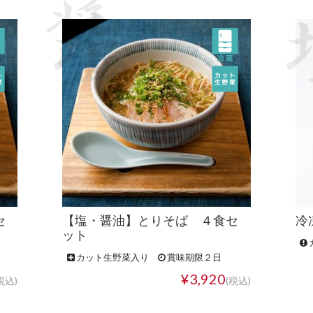
セ
【塩・醤油】とりそば ４食セ
冷
ット
カット生野菜入り
賞味期限２日
¥3,920
税込)
(税込)