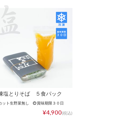
凍塩とりそば ５食パック
カット生野菜無し
賞味期限３０日
¥4,900
(税込)