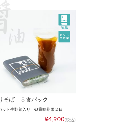
りそば ５食パック
カット生野菜入り
賞味期限２日
¥4,900
(税込)