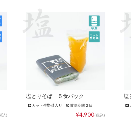
塩とりそば ５食パック
塩
カット生野菜入り
賞味期限２日
¥4,900
税込)
(税込)