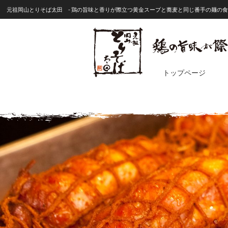
元祖岡山とりそば太田 - 鶏の旨味と香りが際立つ黄金スープと蕎麦と同じ番手の麺の食感
トップページ