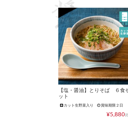
【塩・醤油】とりそば ６食
ット
カット生野菜入り
賞味期限２日
¥5,880
(