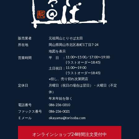
販売業者
元祖岡山とりそば太田
所在地
岡山県岡山市北区表町1丁目7-24
地図を表示
11:00〜15:00／17:00〜19:00
営業時間
平日：
(ラストオーダー18:45)
11:00〜19:00
土日祝日：
(ラストオーダー18:45)
※但し、売り切れ次第閉店
定休日
月曜日（祝日の場合は翌日）・火曜日（不定
休）
年末年始を除く
電話番号
086-236-0310
ファックス番号
086-236-0021
Ｅメール
okayama@torisoba.com
オンラインショップ
24時間注文受付中