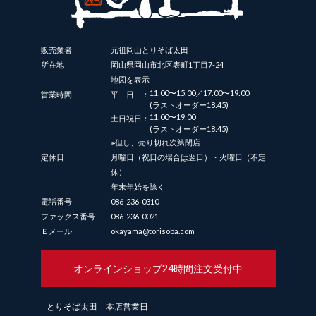
販売業者
元祖岡山とりそば太田
所在地
岡山県岡山市北区表町1丁目7-24
地図を表示
11:00〜15:00／17:00〜19:00
営業時間
平日：
(ラストオーダー18:45)
11:00〜19:00
土日祝日：
(ラストオーダー18:45)
※但し、売り切れ次第閉店
定休日
月曜日（祝日の場合は翌日）・火曜日（不定
休）
年末年始を除く
電話番号
086-236-0310
ファックス番号
086-236-0021
Ｅメール
okayama@torisoba.com
オンラインショップ
24時間注文受付中
とりそば太田 本店営業日