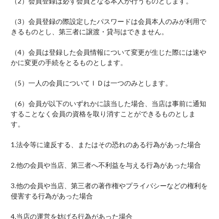
（2）
会員登録は必ず会員となる本人が行うものとします。
（3）
会員登録の際設定したパスワードは会員本人のみが利用で
きるものとし、第三者に譲渡・貸与はできません。
（4）
会員は登録した会員情報について変更が生じた際には速や
かに変更の手続をとるものとします。
（5）
一人の会員についてＩＤは一つのみとします。
（6）
会員が以下のいずれかに該当した場合、当店は事前に通知
することなく会員の資格を取り消すことができるものとしま
す。
1.
法令等に違反する、またはその恐れのある行為があった場合
2.
他の会員や当店、第三者へ不利益を与える行為があった場合
3.
他の会員や当店、第三者の著作権やプライバシーなどの権利を
侵害する行為があった場合
4.
当店の運営を妨げる行為があった場合