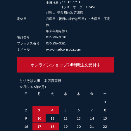
11:00〜19:00
土日祝日：
(ラストオーダー18:45)
※但し、売り切れ次第閉店
定休日
月曜日（祝日の場合は翌日）・火曜日（不定
休）
年末年始を除く
電話番号
086-236-0310
ファックス番号
086-236-0021
Ｅメール
okayama@torisoba.com
オンラインショップ
24時間注文受付中
とりそば太田 本店営業日
今月(2026年8月)
日
月
火
水
木
金
土
1
2
3
4
5
6
7
8
9
10
11
12
13
14
15
16
17
18
19
20
21
22