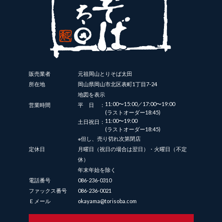
販売業者
元祖岡山とりそば太田
所在地
岡山県岡山市北区表町1丁目7-24
地図を表示
11:00〜15:00／17:00〜19:00
営業時間
平日：
(ラストオーダー18:45)
11:00〜19:00
土日祝日：
(ラストオーダー18:45)
※但し、売り切れ次第閉店
定休日
月曜日（祝日の場合は翌日）・火曜日（不定
休）
年末年始を除く
電話番号
086-236-0310
ファックス番号
086-236-0021
Ｅメール
okayama@torisoba.com