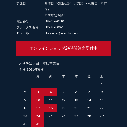
定休日
月曜日（祝日の場合は翌日）・火曜日（不定
休）
年末年始を除く
電話番号
086-236-0310
ファックス番号
086-236-0021
Ｅメール
okayama@torisoba.com
オンラインショップ
24時間注文受付中
とりそば太田 本店営業日
今月(2026年8月)
日
月
火
水
木
金
土
1
2
3
4
5
6
7
8
9
10
11
12
13
14
15
16
17
18
19
20
21
22
23
24
25
26
27
28
29
30
31