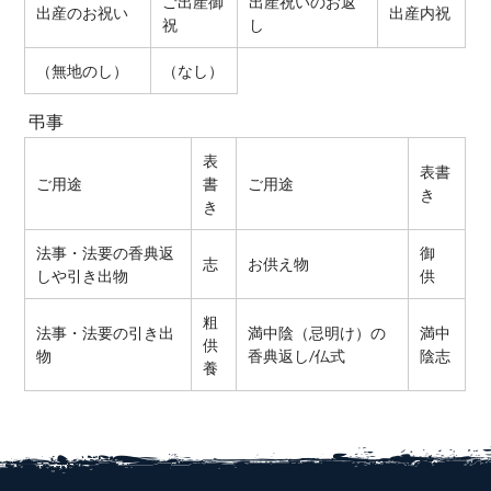
ご出産御
出産祝いのお返
出産のお祝い
出産内祝
祝
し
（無地のし）
（なし）
弔事
表
表書
ご用途
書
ご用途
き
き
法事・法要の香典返
御
志
お供え物
しや引き出物
供
粗
法事・法要の引き出
満中陰（忌明け）の
満中
供
物
香典返し/仏式
陰志
養