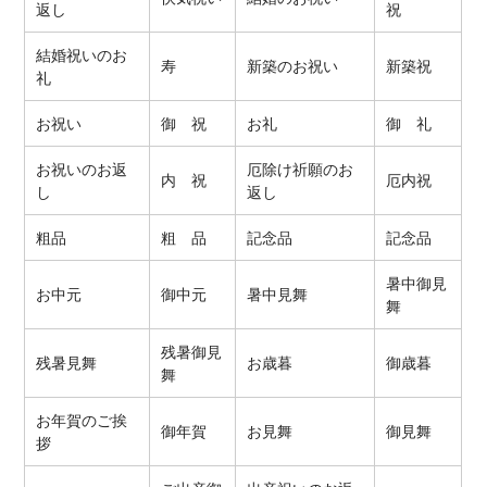
返し
祝
結婚祝いのお
寿
新築のお祝い
新築祝
礼
お祝い
御 祝
お礼
御 礼
お祝いのお返
厄除け祈願のお
内 祝
厄内祝
し
返し
粗品
粗 品
記念品
記念品
暑中御見
お中元
御中元
暑中見舞
舞
残暑御見
残暑見舞
お歳暮
御歳暮
舞
お年賀のご挨
御年賀
お見舞
御見舞
拶